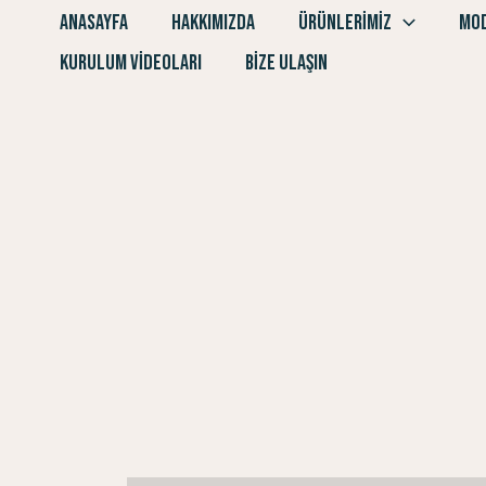
İçeriğe
ANASAYFA
HAKKIMIZDA
ÜRÜNLERIMIZ
MO
atla
KURULUM VIDEOLARI
BIZE ULAŞIN