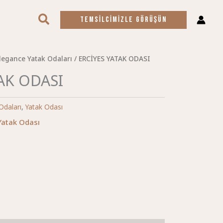
Arama
TEMSILCIMIZLE GÖRÜŞÜN
legance Yatak Odaları
/ ERCİYES YATAK ODASI
AK ODASI
Odaları
,
Yatak Odası
Yatak Odası